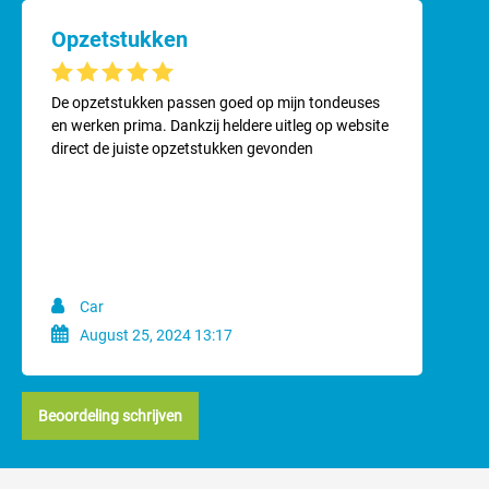
Heiniger modellen met scheerkop 10
Opzetstukken
Gemiddelde waardering van 5 van 5 sterren
De opzetstukken passen goed op mijn tondeuses
en werken prima. Dankzij heldere uitleg op website
direct de juiste opzetstukken gevonden
Car
August 25, 2024 13:17
Beoordeling schrijven