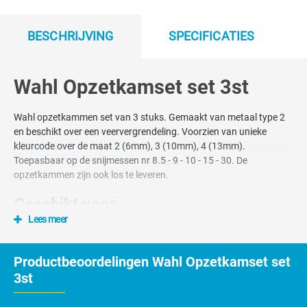
BESCHRIJVING
SPECIFICATIES
Wahl Opzetkamset set 3st
Wahl opzetkammen set van 3 stuks. Gemaakt van metaal type 2
en beschikt over een veervergrendeling. Voorzien van unieke
kleurcode over de maat 2 (6mm), 3 (10mm), 4 (13mm).
Toepasbaar op de snijmessen nr 8.5 - 9 - 10 - 15 - 30. De
opzetkammen zijn ook los te leveren.
Geschikt voor
Lees meer
Wahl KM 2
Wahl KM 5
Productbeoordelingen Wahl Opzetkamset set
Wahl KM 10
3st
Moser Max 45
Moser Max 50
Andis modeelen met scheerkop 10