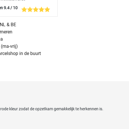
n 9.4 / 10
n NL & BE
urneren
na
(ma-vrij)
arcelshop in de buurt
rode kleur zodat de opzetkam gemakkelijk te herkennen is.