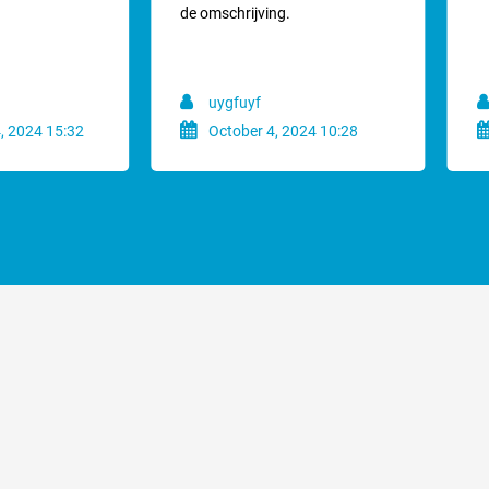
amen met de opzetkam. Scheerkop nummer 10 heeft een fijne vertanding, de
de omschrijving.
de moeilijke vacht te kammen is nog groter waardoor het scheren moeiz
acht is het gebruik van opzetkammen een prima en voordelige optie. De o
uygfuyf
e altijd overstappen op een scheerkop met die lengte welke je vervolgens 
, 2024 15:32
October 4, 2024 10:28