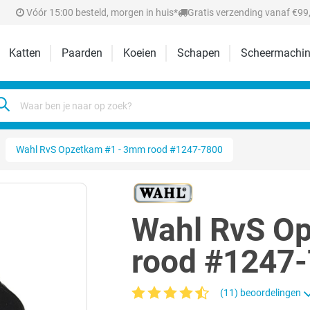
Vóór 15:00 besteld, morgen in huis*
Gratis verzending vanaf €99,
Katten
Paarden
Koeien
Schapen
Scheermachin
Wahl RvS Opzetkam #1 - 3mm rood #1247-7800
Wahl RvS O
rood #1247
(11) beoordelingen
Gemiddelde waardering van 4.4 van 5 ste