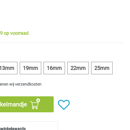
9 op voorraad
13mm
19mm
16mm
22mm
25mm
kenen wij verzendkosten
nkelmandje
swinkelawards