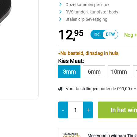
Opzetkammen per stuk
RVS tanden, kunststof body
Stalen clip bevestiging
12,
95
Nog +
Nu besteld, dinsdag in huis
Kies Maat:
3mm
6mm
10mm
Voor bestellingen onder de €99,00 re
-
+
In het wi
Meervoudig winnaar Thui