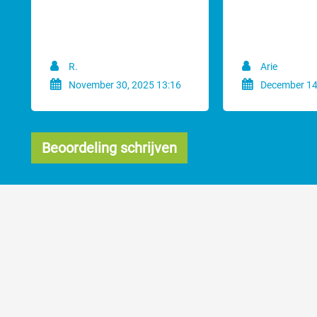
raden. De eerste reden hiervoor is de scheerkop die gebruikt wordt s
vacht. Zet daar nog eens een opzetkam op, en de weerstand om door 
Bij makkelijk met een fijne kam (vlooienkam achtig) te doorkammen v
R.
Arie
Wanneer je exact weet welke lengte je het beste / mooiste vindt kun j
November 30, 2025 13:16
December 14
Beoordeling schrijven