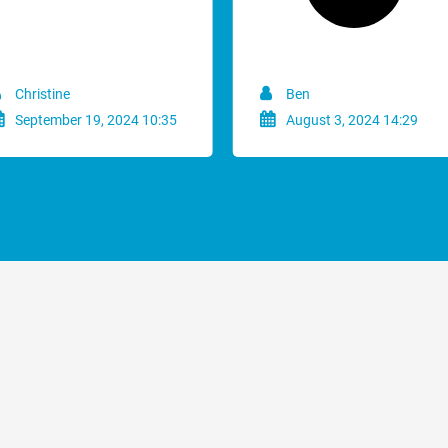
ze scheerkop kamt van zichzelf al niet makkelijk door een dikke
aam zal gaan.
pzetkammen met metalen tanden zijn altijd de beste keuze.
Christine
Ben
gebruikt zonder opzetkam.
September 19, 2024 10:35
August 3, 2024 14:29