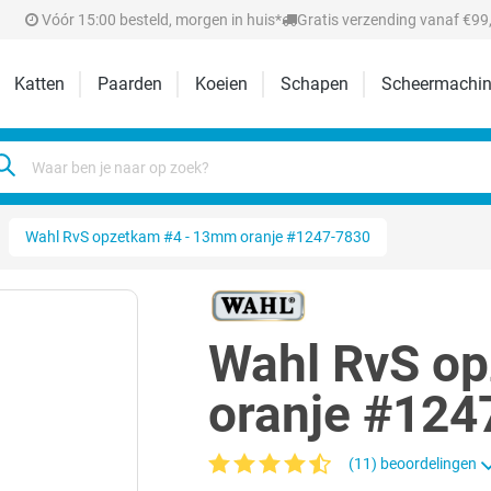
Vóór 15:00 besteld, morgen in huis*
Gratis verzending vanaf €99,
Katten
Paarden
Koeien
Schapen
Scheermachin
Wahl RvS opzetkam #4 - 13mm oranje #1247-7830
Wahl RvS o
oranje #124
(11) beoordelingen
Gemiddelde waardering van 4.4 van 5 ste