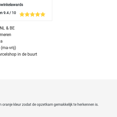
swinkelawards
n 9.4 / 10
n NL & BE
urneren
na
(ma-vrij)
arcelshop in de buurt
 oranje kleur zodat de opzetkam gemakkelijk te herkennen is.