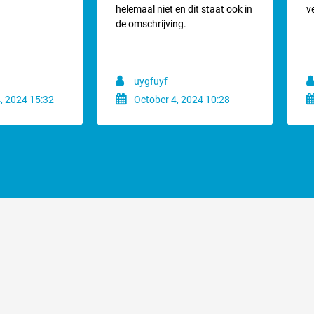
e vacht van je hond past. Echter bij moeilijke zware vachten, vachten met 
helemaal niet en dit staat ook in
v
amen met de opzetkam. Scheerkop nummer 10 heeft een fijne vertanding, de
de omschrijving.
de moeilijke vacht te kammen is nog groter waardoor het scheren moeiz
acht is het gebruik van opzetkammen een prima en voordelige optie. De o
uygfuyf
e altijd overstappen op een scheerkop met die lengte welke je vervolgens 
, 2024 15:32
October 4, 2024 10:28