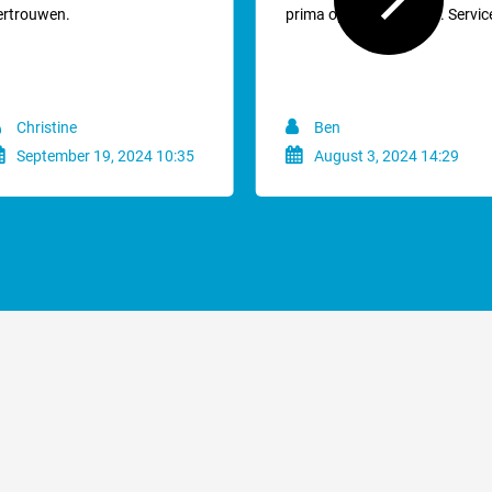
viltplekken, klitten of extreem dik is een opzetkam zeker niet aan te
ertrouwen.
prima opgelost. Klasse. Servic
ze scheerkop kamt van zichzelf al niet makkelijk door een dikke
aam zal gaan.
pzetkammen met metalen tanden zijn altijd de beste keuze.
Christine
Ben
gebruikt zonder opzetkam.
September 19, 2024 10:35
August 3, 2024 14:29