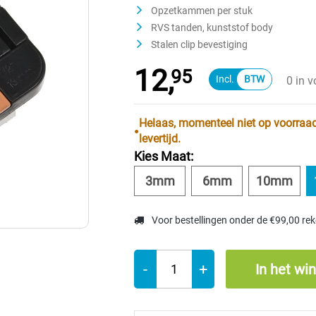
Opzetkammen per stuk
RVS tanden, kunststof body
Stalen clip bevestiging
12,
95
0 in 
Helaas, momenteel niet op voorraad
levertijd.
Kies Maat:
3mm
6mm
10mm
Voor bestellingen onder de €99,00 re
-
+
In het wi