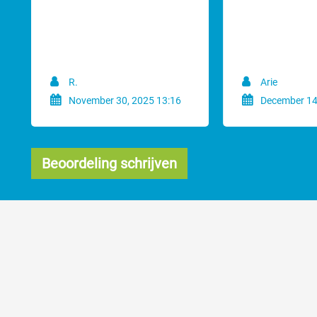
kunt proberen en zodoende uit kunt zoeken welke lengte het beste bij d
raden. De eerste reden hiervoor is de scheerkop die gebruikt wordt s
vacht. Zet daar nog eens een opzetkam op, en de weerstand om door 
Bij makkelijk met een fijne kam (vlooienkam achtig) te doorkammen v
R.
Arie
Wanneer je exact weet welke lengte je het beste / mooiste vindt kun j
November 30, 2025 13:16
December 14
Beoordeling schrijven