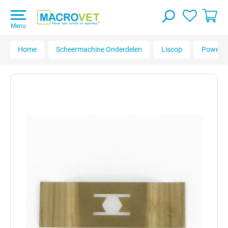
Menu
Home
Scheermachine Onderdelen
Liscop
Powercl