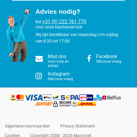
Advies nodig?
+31 (0) 222 761 770
Bel
voor onze klantenservice
Wij zijn bereikbaar van maandag t/m vrijdag
van 8:30 tot 17:00
Mail ons
Facebook
Voor hulp en
Stel jouw vraag
advies
Instagram
Stel jouw vraag
Algemene voorwaarden
Privacy Statement
Cookies
Copyright 2008 - 2026 Macrovet