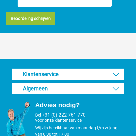
Beoordeling schrijven
Klantenservice
Algemeen
Advies nodig?
+31 (0) 222 761 770
Bel
voor onze klantenservice
Wij zijn bereikbaar van maandag t/m vrijdag
van 8:30 tot 17:00