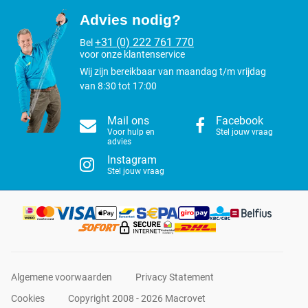
Advies nodig?
+31 (0) 222 761 770
Bel
voor onze klantenservice
Wij zijn bereikbaar van maandag t/m vrijdag
van 8:30 tot 17:00
Mail ons
Facebook
Voor hulp en
Stel jouw vraag
advies
Instagram
Stel jouw vraag
Algemene voorwaarden
Privacy Statement
Cookies
Copyright 2008 - 2026 Macrovet