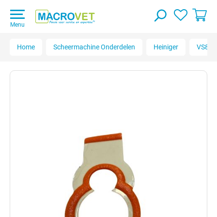
Menu
Home
Scheermachine Onderdelen
Heiniger
VS84/