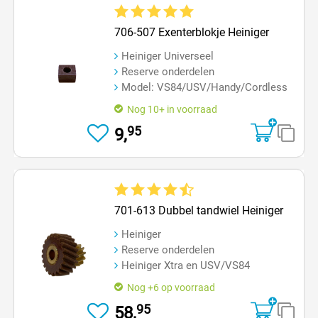
Gemiddelde waardering van 5 van 5 sterren
706-507 Exenterblokje Heiniger
Heiniger Universeel
Reserve onderdelen
Model: VS84/USV/Handy/Cordless
Nog 10+ in voorraad
95
9,
Gemiddelde waardering van 4.4 van 5 sterren
701-613 Dubbel tandwiel Heiniger
Heiniger
Reserve onderdelen
Heiniger Xtra en USV/VS84
Nog +6 op voorraad
95
58,