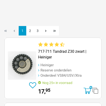
1
2
3
Gemiddelde waardering van 4.5 van 5 sterren
717-711 Tandrad Z30 zwart |
Heiniger
Heiniger
Reserve onderdelen
Onderdeel VS84/USV/Xtra
Nog 25+ in voorraad
95
17,