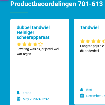
Productbeoordelingen 701-613 
dubbel tandwiel
Tandwiel
Heiniger
scheerapparaat
Gemiddelde waard
Laagste prijs die
Gemiddelde waardering van 4 van 5 sterren
Levering was ok, prijs viel wel
dit onderdeel
wat tegen
Bert
Frans
December 27
May 2, 2024 12:46