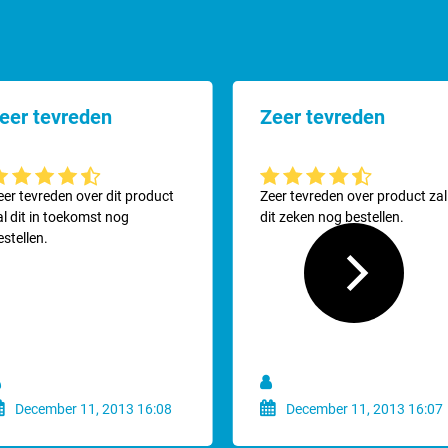
eer tevreden
Zeer tevreden
emiddelde waardering van 4.6 van 5 sterren
Gemiddelde waardering van 4.6
eer tevreden over dit product
Zeer tevreden over product zal
al dit in toekomst nog
dit zeken nog bestellen.
estellen.
December 11, 2013 16:08
December 11, 2013 16:07