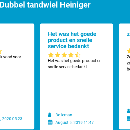
Dubbel tandwiel Heiniger
Het was het goede
z
product en snelle
service bedankt
ering van 4.6 van 5 sterren
G
 ik vond voor
Z
Gemiddelde waardering van 4.6 van 5 sterren
Het was het goede product en
z
snelle service bedankt
b
Bolleman
, 2020 05:23
August 5, 2019 11:47