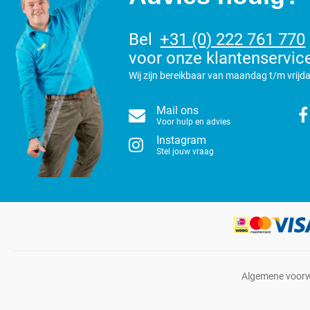
Bel
+31 (0) 222 761 770
voor onze klantenservic
Wij zijn bereikbaar van maandag t/m vrijda
Mail ons
Voor hulp en advies
Instagram
Stel jouw vraag
Algemene voor