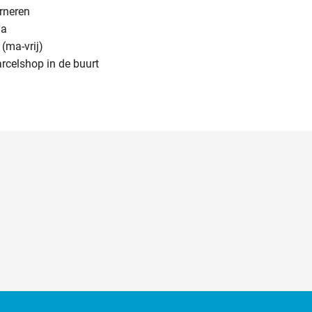
urneren
na
(ma-vrij)
arcelshop in de buurt