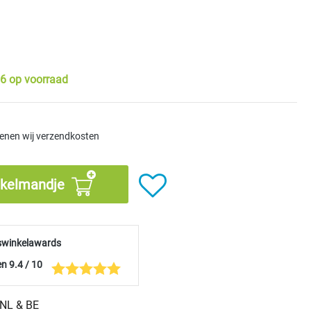
6 op voorraad
kenen wij verzendkosten
nkelmandje
swinkelawards
n 9.4 / 10
n NL & BE