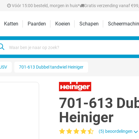
Vóór 15:00 besteld, morgen in huis*
Gratis verzending vanaf €99,
Katten
Paarden
Koeien
Schapen
Scheermachin
USV
701-613 Dubbel tandwiel Heiniger
701-613 Dub
Heiniger
(5) beoordelingen
Gemiddelde waardering van 4.4 van 5 ste