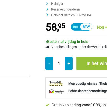
Heiniger
Reserve onderdelen
Heiniger Xtra en USV/VS84
58,
95
Nog +
Bestel nu! vrijdag in huis
Voor bestellingen onder de €99,00 re
-
+
In het wi
Meervoudig winnaar Thui
Echte klantenbeoordelinge
Gratis verzending vanaf € 99,- i