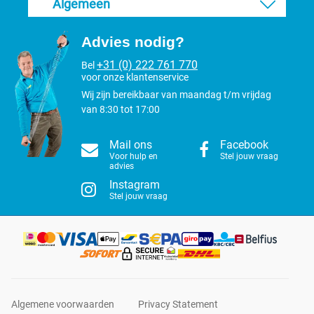
Algemeen
Advies nodig?
+31 (0) 222 761 770
Bel
voor onze klantenservice
Wij zijn bereikbaar van maandag t/m vrijdag
van 8:30 tot 17:00
Mail ons
Facebook
Voor hulp en
Stel jouw vraag
advies
Instagram
Stel jouw vraag
Algemene voorwaarden
Privacy Statement