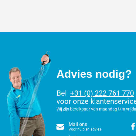
Advies nodig?
Bel
+31 (0) 222 761 770
voor onze klantenservic
Wij zijn bereikbaar van maandag t/m vrijda
Mail ons
Voor hulp en advies