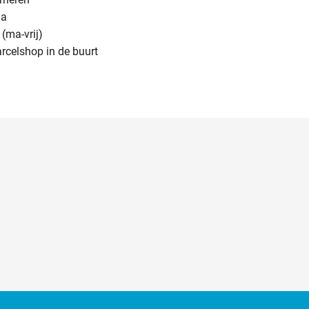
na
(ma-vrij)
arcelshop in de buurt