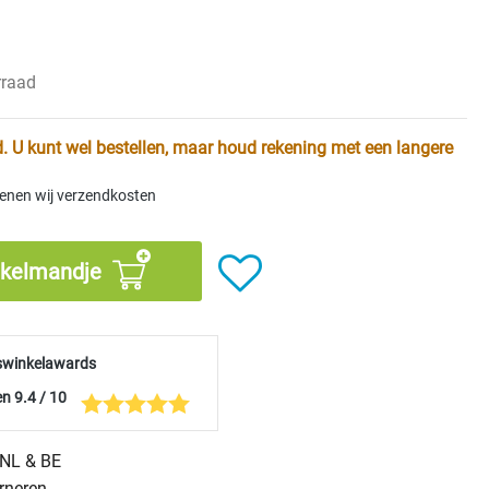
rraad
. U kunt wel bestellen, maar houd rekening met een langere
kenen wij verzendkosten
nkelmandje
swinkelawards
n 9.4 / 10
n NL & BE
urneren