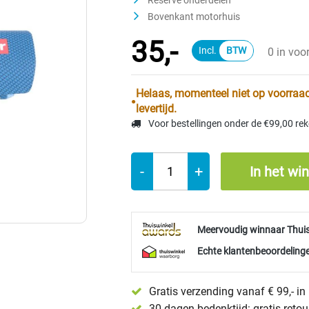
Reserve onderdelen
Bovenkant motorhuis
35,-
0 in voo
Helaas, momenteel niet op voorraad
levertijd.
Voor bestellingen onder de €99,00 re
-
+
In het wi
Meervoudig winnaar Thui
Echte klantenbeoordelinge
Gratis verzending vanaf € 99,- i
30 dagen bedenktijd: gratis reto