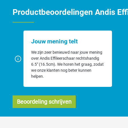
Andis artikelcode: #80645.
Productbeoordelingen Andis Eff
De Andis uitdunscharen zijn ontworpen voor de professional en de veel
Jouw mening telt
We zijn zeer benieuwd naar jouw mening
over Andis Effileerschaar rechtshandig
6.5" (16.5cm). We horen het graag, zodat
we onze klanten nog beter kunnen
helpen.
Beoordeling schrijven