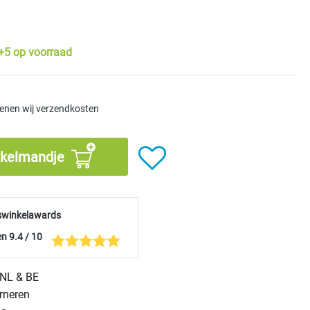
+5 op voorraad
kenen wij verzendkosten
nkelmandje
swinkelawards
n 9.4 / 10
n NL & BE
urneren