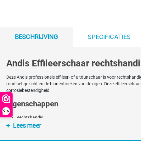
BESCHRIJVING
SPECIFICATIES
Andis Effileerschaar rechtshandi
Deze Andis professionele effileer- of uitdunschaar is voor rechtshan
rond het gezicht en de binnenhoeken van de ogen. Deze effileerschaar
corrosiebestendigheid.
Eigenschappen
9,6
Rechtshandig
Effileren / uitdunnen
Lees meer
Lengte 6.5 inch = 16.5cm
Inclusief olie voor optimaal gebruik