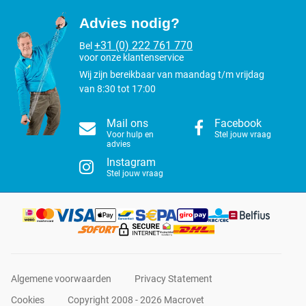
Advies nodig?
+31 (0) 222 761 770
Bel
voor onze klantenservice
Wij zijn bereikbaar van maandag t/m vrijdag
van 8:30 tot 17:00
Mail ons
Facebook
Voor hulp en
Stel jouw vraag
advies
Instagram
Stel jouw vraag
Algemene voorwaarden
Privacy Statement
Cookies
Copyright 2008 - 2026 Macrovet