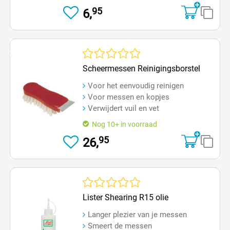
95
6,
Op=Op
Gemiddelde waardering van 0 van 5 sterren
Scheermessen Reinigingsborstel
Voor het eenvoudig reinigen
Voor messen en kopjes
Verwijdert vuil en vet
Nog 10+ in voorraad
95
26,
Gemiddelde waardering van 0 van 5 sterren
Lister Shearing R15 olie
Langer plezier van je messen
Smeert de messen