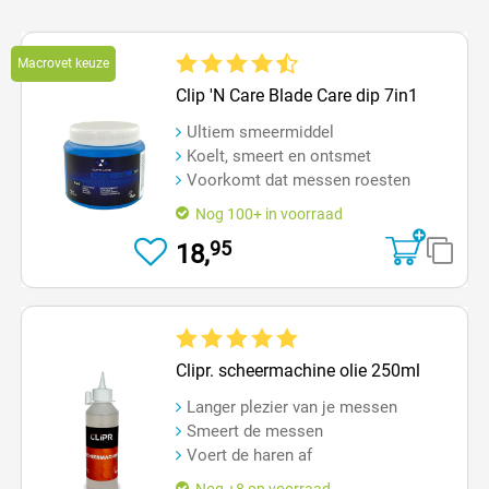
Macrovet keuze
Gemiddelde waardering van 4.6 van 5 sterren
Clip 'N Care Blade Care dip 7in1
Ultiem smeermiddel
Koelt, smeert en ontsmet
Voorkomt dat messen roesten
Nog 100+ in voorraad
95
18,
Gemiddelde waardering van 5 van 5 sterren
Clipr. scheermachine olie 250ml
Langer plezier van je messen
Smeert de messen
Voert de haren af
Nog +8 op voorraad