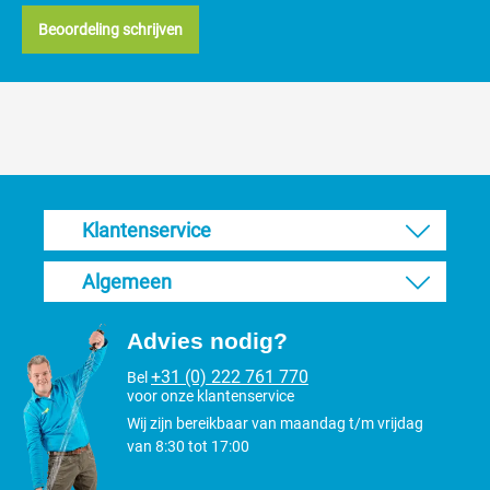
Beoordeling schrijven
Klantenservice
Algemeen
Advies nodig?
+31 (0) 222 761 770
Bel
voor onze klantenservice
Wij zijn bereikbaar van maandag t/m vrijdag
van 8:30 tot 17:00