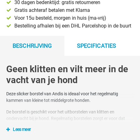
30 dagen bedenktijd: gratis retourneren
Gratis achteraf betalen met Klarna
Voor 15u besteld, morgen in huis (ma-vrij)
Bestelling afhalen bij een DHL Parcelshop in de buurt
BESCHRIJVING
SPECIFICATIES
Geen klitten en vilt meer in de
vacht van je hond
Deze slicker borstel van Andis is ideaal voor het regelmatig
kammen van kleine tot middelgrote honden.
De borstel is geschikt voor het uitborstelen van klitten en
ondervacht bij je hond. Regelmatig borstelen zorgt er voor dat
klitten geen kans hebben.
Lees meer
De borstel verzorgt de vacht, stimuleert gezonde haargroei en