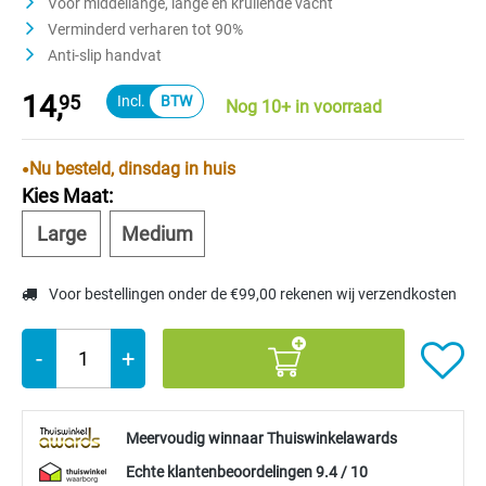
Voor middellange, lange en krullende vacht
Verminderd verharen tot 90%
Anti-slip handvat
14,
95
Nog 10+ in voorraad
Nu besteld, dinsdag in huis
Kies Maat:
Large
Medium
Voor bestellingen onder de €99,00 rekenen wij verzendkosten
-
+
Meervoudig winnaar Thuiswinkelawards
Echte klantenbeoordelingen 9.4 / 10