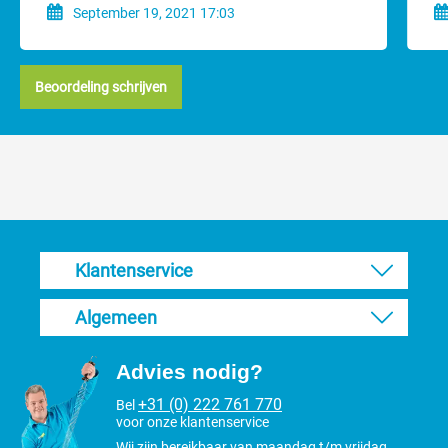
September 19, 2021 17:03
Beoordeling schrijven
Klantenservice
Algemeen
Advies nodig?
+31 (0) 222 761 770
Bel
voor onze klantenservice
Wij zijn bereikbaar van maandag t/m vrijdag