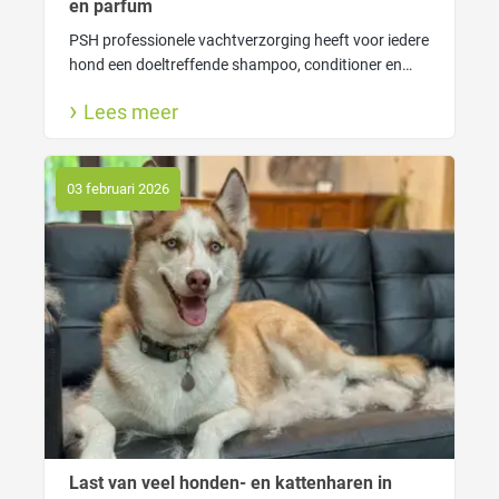
en parfum
PSH professionele vachtverzorging heeft voor iedere
hond een doeltreffende shampoo, conditioner en
lekkere hondenparfum. Ook lees je hier waarom
Lees meer
wassen goed is voor jouw hond en wanneer gebruik
je welke shampoo.
03 februari 2026
Last van veel honden- en kattenharen in