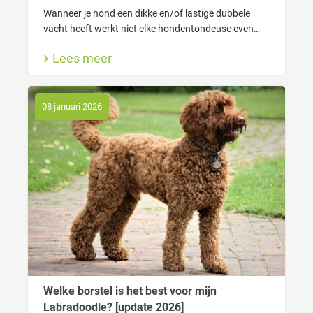
Wanneer je hond een dikke en/of lastige dubbele
vacht heeft werkt niet elke hondentondeuse even
goed. In dat geval heeft je tondeuse genoeg kracht
Lees meer
nodig om gemakkelijk door de vacht heen te kunnen
komen.
08 januari 2026
Welke borstel is het best voor mijn
Labradoodle? [update 2026]