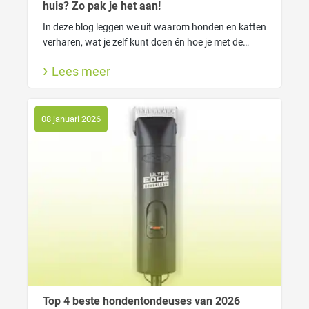
huis? Zo pak je het aan!
In deze blog leggen we uit waarom honden en katten
verharen, wat je zelf kunt doen én hoe je met de
FUR4 tools van Macrovet haarverlies slim onder
Lees meer
controle krijgt. Voor een schoner huis én een blije
viervoeter.
08 januari 2026
Top 4 beste hondentondeuses van 2026