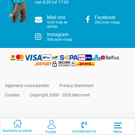
van 8:30 tot 17:00
Mail ons
Facebook
Voor hulp en
Stel jouw vraag
advies
Instagram
Stel jouw vraag
Algemene voorwaarden
Privacy Statement
Cookies
Copyright 2008 - 2026 Macrovet
Startseite ansehen
Klantenservice
Menu
Profiel