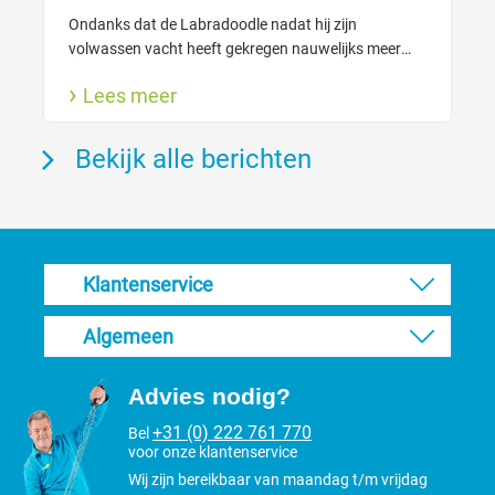
Ondanks dat de Labradoodle nadat hij zijn
volwassen vacht heeft gekregen nauwelijks meer
verhaart heeft de vacht wel degelijk verzorging
Lees meer
nodig. Zo houdt je de vacht gezond.
Bekijk alle berichten
Klantenservice
Algemeen
Advies nodig?
+31 (0) 222 761 770
Bel
voor onze klantenservice
Wij zijn bereikbaar van maandag t/m vrijdag