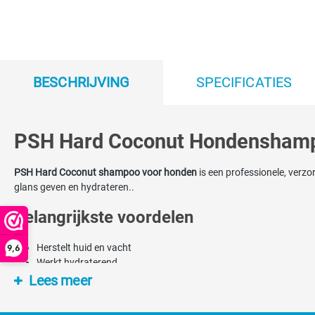
BESCHRIJVING
SPECIFICATIES
PSH Hard Coconut Hondensham
PSH Hard Coconut shampoo voor honden
is een professionele, verz
glans geven en hydrateren..
Belangrijkste voordelen
Herstelt huid en vacht
9,6
Werkt hydraterend
Geeft hondenhaar glans.
Lees meer
Gebruik