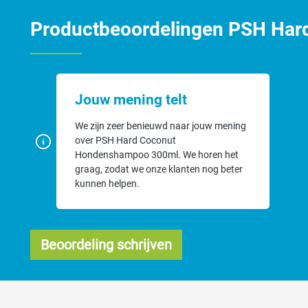
Aanbrengen op een natte vacht, wassen en krachtig inmasseren om all
Productbeoordelingen PSH Ha
Waarom PSH?
Vrij van parabenen, siliconen, kleurstoffen en Kathon (mild voor 
Natuurlijke geuren (lage allergenen) en geen dierlijke ingrediënte
Jouw mening telt
Professioneel ontwikkeld en geschikt voor thuisgebruik én trims
We zijn zeer benieuwd naar jouw mening
Tip: bij aanhoudende huidklachten of extreme jeuk: overleg met je dier
over PSH Hard Coconut
Hondenshampoo 300ml. We horen het
graag, zodat we onze klanten nog beter
kunnen helpen.
Beoordeling schrijven