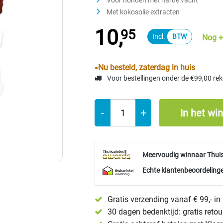
Voor honden met harde vacht
Met kokosolie extracten
10,
95
Nog +
Nu besteld, zaterdag in huis
Voor bestellingen onder de €99,00 re
-
+
In het wi
Meervoudig winnaar Thui
Echte klantenbeoordelinge
Gratis verzending vanaf € 99,- i
30 dagen bedenktijd: gratis reto