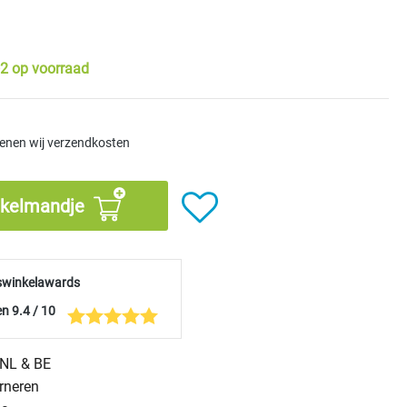
2 op voorraad
kenen wij verzendkosten
nkelmandje
swinkelawards
n 9.4 / 10
n NL & BE
urneren