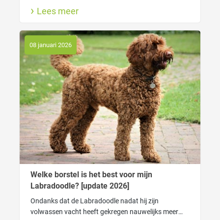
goed. In dat geval heeft je tondeuse genoeg kracht
Lees meer
nodig om gemakkelijk door de vacht heen te kunnen
komen.
08 januari 2026
Welke borstel is het best voor mijn
Labradoodle? [update 2026]
Ondanks dat de Labradoodle nadat hij zijn
volwassen vacht heeft gekregen nauwelijks meer