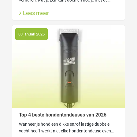
FUR4 tools van Macrovet haarverlies slim onder
Lees meer
controle krijgt. Voor een schoner huis én een blije
viervoeter.
08 januari 2026
Top 4 beste hondentondeuses van 2026
Wanneer je hond een dikke en/of lastige dubbele
vacht heeft werkt niet elke hondentondeuse even