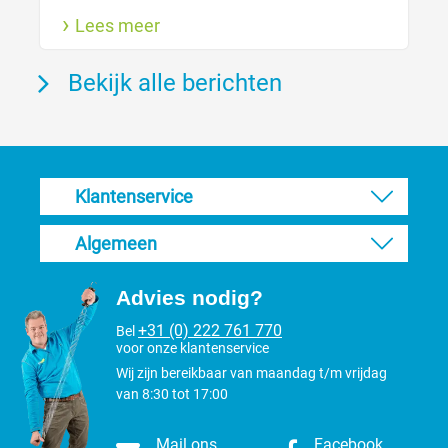
verhaart heeft de vacht wel degelijk verzorging
Lees meer
nodig. Zo houdt je de vacht gezond.
Bekijk alle berichten
Klantenservice
Algemeen
Advies nodig?
+31 (0) 222 761 770
Bel
voor onze klantenservice
Wij zijn bereikbaar van maandag t/m vrijdag
van 8:30 tot 17:00
Mail ons
Facebook