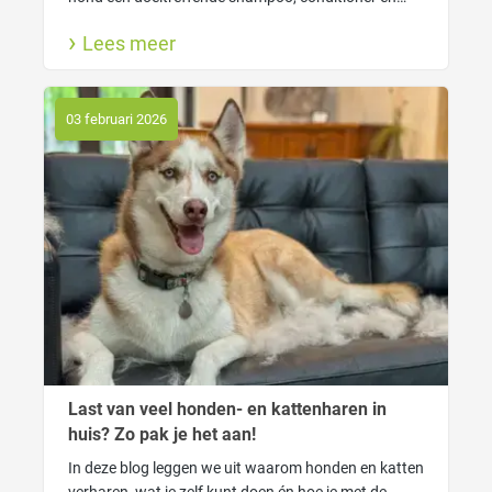
lekkere hondenparfum. Ook lees je hier waarom
Lees meer
wassen goed is voor jouw hond en wanneer gebruik
je welke shampoo.
03 februari 2026
Last van veel honden- en kattenharen in
huis? Zo pak je het aan!
In deze blog leggen we uit waarom honden en katten
verharen, wat je zelf kunt doen én hoe je met de