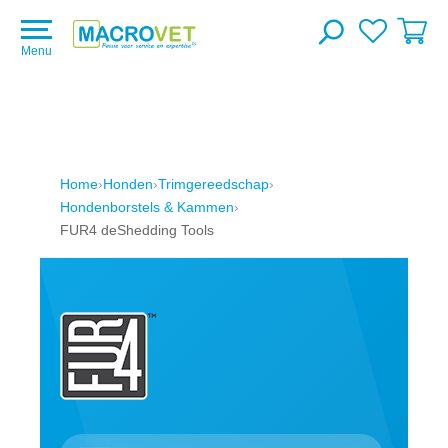
Menu
Home
Honden
Trimgereedschap
Hondenborstels & Kammen
FUR4 deShedding Tools