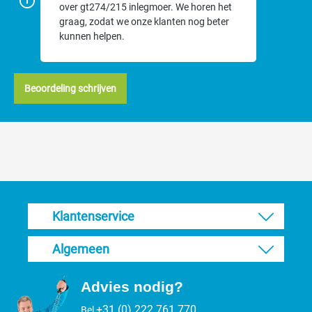
over gt274/215 inlegmoer. We horen het
downloaden
. Een reparatie of onderhoudsbeurt door ons te laten
graag, zodat we onze klanten nog beter
uitvoeren duurt gemiddeld 5 tot 7 werkdagen. De kosten kunnen
kunnen helpen.
wij helaas niet van te voren bepalen. Wij doen een prijsopgaaf
vanaf 75 euro.
Beoordeling schrijven
Klantenservice
Algemeen
Advies nodig?
+31 (0) 222 761 770
Bel