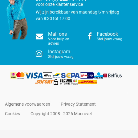
voor onze klantenservice
Wij zijn bereikbaar van maandag t/m vrijdag
van 8:30 tot 17:00
Mail ons
Facebook
Voor hulp en
Stel jouw vraag
advies
Instagram
Stel jouw vraag
Algemene voorwaarden
Privacy Statement
Cookies
Copyright 2008 - 2026 Macrovet