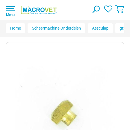
Menu
Home
Scheermachine Onderdelen
Aesculap
gt274