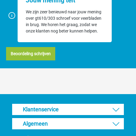
Jouw mening telt
dit aan ons uitbesteden. U kunt hier ons
reparatieformulier
downloaden
. Een reparatie of onderhoudsbeurt door ons te laten
We zijn zeer benieuwd naar jouw mening
uitvoeren duurt gemiddeld 5 tot 7 werkdagen. De kosten kunnen
over gt610/303 schroef voor veerbladen
wij helaas niet van te voren bepalen. Wij doen een prijsopgaaf
in brug. We horen het graag, zodat we
vanaf 75 euro.
onze klanten nog beter kunnen helpen.
Beoordeling schrijven
Klantenservice
Algemeen