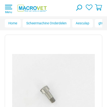
Menu
Home
Scheermachine Onderdelen
Aesculap
gt610