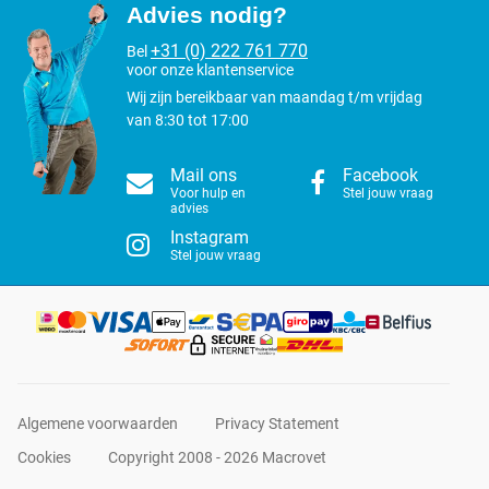
Advies nodig?
+31 (0) 222 761 770
Bel
voor onze klantenservice
Wij zijn bereikbaar van maandag t/m vrijdag
van 8:30 tot 17:00
Mail ons
Facebook
Voor hulp en
Stel jouw vraag
advies
Instagram
Stel jouw vraag
Algemene voorwaarden
Privacy Statement
Cookies
Copyright 2008 - 2026 Macrovet