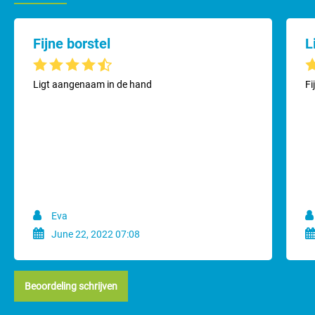
Fijne borstel
L
Gemiddelde waardering van 4.3 van 5 sterren
Ge
Ligt aangenaam in de hand
Fi
Eva
June 22, 2022 07:08
Beoordeling schrijven