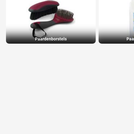
Paardenborstels
Paa