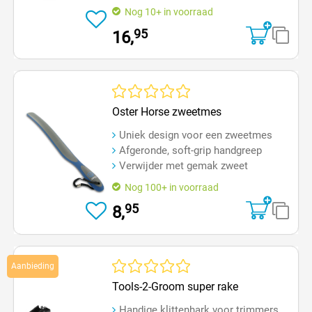
Nog 10+ in voorraad
95
16,
Gemiddelde waardering van 0 van 5 sterren
Oster Horse zweetmes
Uniek design voor een zweetmes
Afgeronde, soft-grip handgreep
Verwijder met gemak zweet
Nog 100+ in voorraad
95
8,
Aanbieding
Gemiddelde waardering van 0 van 5 sterren
Tools-2-Groom super rake
Handige klittenhark voor trimmers