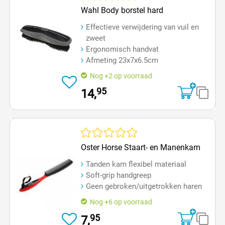
Gemiddelde waardering van 0 van 5 sterren
Wahl Body borstel hard
Effectieve verwijdering van vuil en
zweet
Ergonomisch handvat
Afmeting 23x7x6.5cm
Nog +2 op voorraad
95
14,
Gemiddelde waardering van 0 van 5 sterren
Oster Horse Staart- en Manenkam
Tanden kam flexibel materiaal
Soft-grip handgreep
Geen gebroken/uitgetrokken haren
Nog +6 op voorraad
95
7,