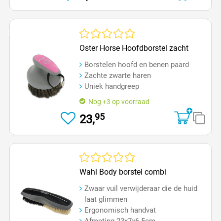
Op=Op
Gemiddelde waardering van 0 van 5 sterren
Oster Horse Hoofdborstel zacht
Borstelen hoofd en benen paard
Zachte zwarte haren
Uniek handgreep
Nog +3 op voorraad
95
23,
Gemiddelde waardering van 0 van 5 sterren
Wahl Body borstel combi
Zwaar vuil verwijderaar die de huid
laat glimmen
Ergonomisch handvat
Afmeting 23x7x6.5cm