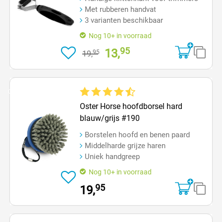
Met rubberen handvat
3 varianten beschikbaar
Nog 10+ in voorraad
95
13,
95
19,
Op=Op
Gemiddelde waardering van 4.3 van 5 sterren
Oster Horse hoofdborsel hard
blauw/grijs #190
Borstelen hoofd en benen paard
Middelharde grijze haren
Uniek handgreep
Nog 10+ in voorraad
95
19,