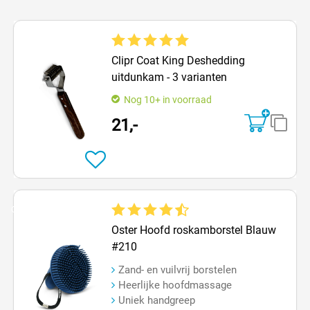
Gemiddelde waardering van 5 van 5 sterren
Clipr Coat King Deshedding
uitdunkam - 3 varianten
Nog 10+ in voorraad
21,-
Op=Op
Gemiddelde waardering van 4.3 van 5 sterren
Oster Hoofd roskamborstel Blauw
#210
Zand- en vuilvrij borstelen
Heerlijke hoofdmassage
Uniek handgreep