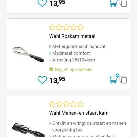
95
13,
Gemiddelde waardering van 0 van 5 sterren
Wahl Roskam metaal
Met ergonomisch handvat
Maximaal comfort
Afmeting 35x10x4cm
Nog +2 op voorraad
95
13,
Gemiddelde waardering van 0 van 5 sterren
Wahl Manen- en staart kam
Ontklit en wringt de staart en manen
voorzichtig los
Met een ergonomisch handvat