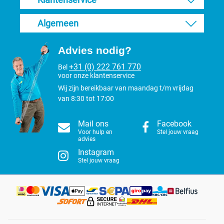
Algemeen
Advies nodig?
+31 (0) 222 761 770
Bel
voor onze klantenservice
Wij zijn bereikbaar van maandag t/m vrijdag
van 8:30 tot 17:00
Mail ons
Facebook
Voor hulp en
Stel jouw vraag
advies
Instagram
Stel jouw vraag