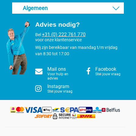
Algemeen
Advies nodig?
+31 (0) 222 761 770
Bel
voor onze klantenservice
Wij zijn bereikbaar van maandag t/m vrijdag
van 8:30 tot 17:00
Mail ons
Facebook
Voor hulp en
Stel jouw vraag
advies
Instagram
Stel jouw vraag