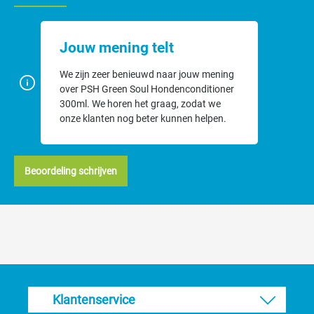
Actieve ingrediënten
Jouw mening telt
groene thee
meidoorn (white hawthorn).
We zijn zeer benieuwd naar jouw mening
Gebruik
over PSH Green Soul Hondenconditioner
300ml. We horen het graag, zodat we
onze klanten nog beter kunnen helpen.
Vacht natmaken, inmasseren, goed uitspoelen.
Waarom PSH?
Beoordeling schrijven
Vrij van parabenen, siliconen, kleurstoffen en Kathon (mild
voor huid en vacht).
Natuurlijke geuren (lage allergenen) en geen dierlijke
ingrediënten.
Professioneel ontwikkeld en geschikt voor thuisgebruik én
trimsalon.
Tip: bij aanhoudende huidklachten of extreme jeuk: overleg met je
dierenarts.
Klantenservice