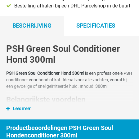
Bestelling afhalen bij een DHL Parcelshop in de buurt
BESCHRIJVING
SPECIFICATIES
PSH Green Soul Conditioner
Hond 300ml
PSH Green Soul Conditioner Hond 300ml
is een professionele PSH
conditioner voor hond of kat. Ideaal voor alle vachten, vooral bij
een gevoelige of snel geïrriteerde huid. Inhoud:
300ml
.
Belangrijkste voordelen
Lees meer
99% ingrediënten van natuurlijke oorsprong
Anti-inflammatoire ondersteuning
De hond of kat krijgt glanzend en zacht haar
Productbeoordelingen PSH Green Soul
Bestrijdt overtollige vettigheid bij de huid.
Hondenconditioner 300ml