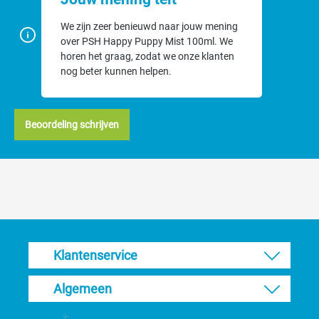
Gebruik
We zijn zeer benieuwd naar jouw mening
over PSH Happy Puppy Mist 100ml. We
Spray het op de puppyhuid, laat het inwerken voor een betere
horen het graag, zodat we onze klanten
hydratie en opname van werkzame stoffen.
nog beter kunnen helpen.
Waarom PSH?
Beoordeling schrijven
Vrij van parabenen, siliconen, kleurstoffen en Kathon (mild
voor huid en vacht).
Natuurlijke geuren (lage allergenen) en geen dierlijke
ingrediënten.
Professioneel ontwikkeld en geschikt voor thuisgebruik én
trimsalon.
Tip: bij aanhoudende huidklachten of extreme jeuk: overleg met je
dierenarts.
Klantenservice
Algemeen