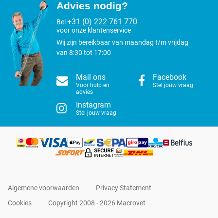
Advies nodig?
+31 (0) 222 761 770
Bel
voor onze klantenservice
Wij zijn bereikbaar van maandag t/m vrijdag
van 8:30 tot 17:00
Mail ons
Facebook
Voor hulp en
Stel jouw vraag
advies
Instagram
Stel jouw vraag
Algemene voorwaarden
Privacy Statement
Cookies
Copyright 2008 - 2026 Macrovet