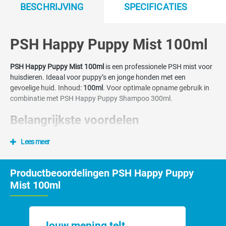
BESCHRIJVING
SPECIFICATIES
PSH Happy Puppy Mist 100ml
PSH Happy Puppy Mist 100ml
is een professionele PSH mist voor
huisdieren. Ideaal voor puppy’s en jonge honden met een
gevoelige huid. Inhoud:
100ml
. Voor optimale opname gebruik in
combinatie met PSH Happy Puppy Shampoo 300ml.
Belangrijkste voordelen
Lees meer
Extra mild
Hydraterend
Fijn voor de eerste wasbeurten.
Productbeoordelingen PSH Happy Puppy
Actieve ingrediënten
Mist 100ml
biotine
panthenol.
Jouw mening telt