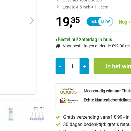
Geschikt voor pootjes
Lengte 4.5 inch = 11.5cm
19,
35
Nog +
Bestel nu! zaterdag in huis
Voor bestellingen onder de €99,00 re
-
+
In het wi
Meervoudig winnaar Thui
Echte klantenbeoordelinge
Gratis verzending vanaf € 99,- i
30 dagen bedenktijd: gratis reto