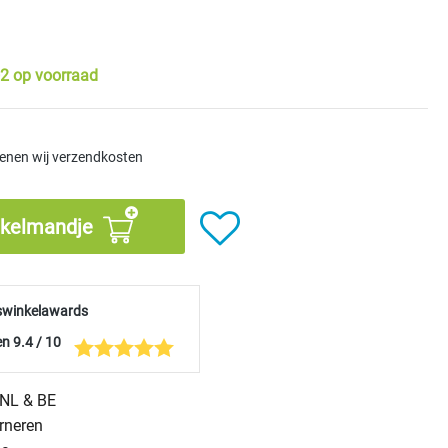
2 op voorraad
kenen wij verzendkosten
nkelmandje
swinkelawards
n 9.4 / 10
n NL & BE
urneren