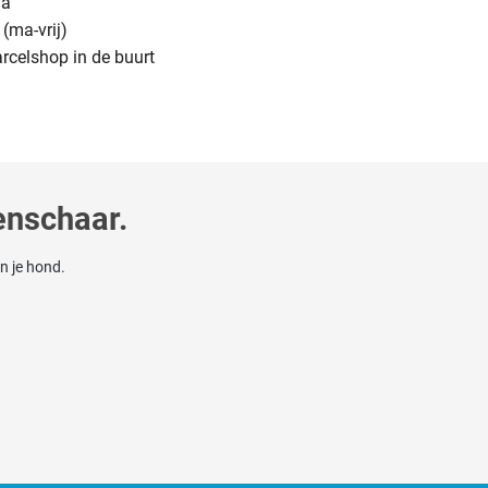
na
(ma-vrij)
arcelshop in de buurt
enschaar.
n je hond.