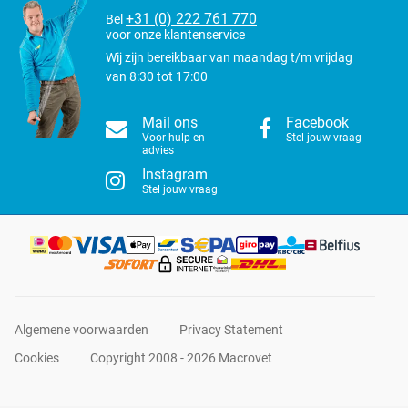
+31 (0) 222 761 770
Bel
voor onze klantenservice
Wij zijn bereikbaar van maandag t/m vrijdag
van 8:30 tot 17:00
Mail ons
Facebook
Voor hulp en
Stel jouw vraag
advies
Instagram
Stel jouw vraag
Algemene voorwaarden
Privacy Statement
Cookies
Copyright 2008 - 2026 Macrovet