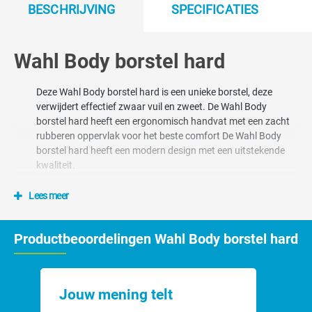
BESCHRIJVING
SPECIFICATIES
Wahl Body borstel hard
Deze Wahl Body borstel hard is een unieke borstel, deze
verwijdert effectief zwaar vuil en zweet. De Wahl Body
borstel hard heeft een ergonomisch handvat met een zacht
rubberen oppervlak voor het beste comfort De Wahl Body
borstel hard heeft een modern design met een uitstekende
kwaliteit.
Afmeting van de Wahl Body
Lees meer
borstel hard
Productbeoordelingen Wahl Body borstel hard
23x7x6.5cm.
Jouw mening telt