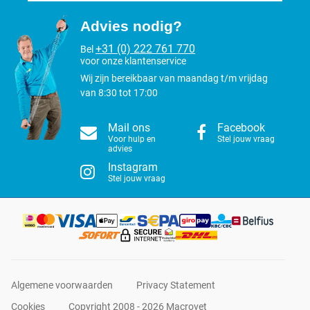
Advies nodig?
+31 (0) 222 761 770
Bel
voor onze klantenservice
Wij zijn bereikbaar van maandag t/m vrijdag
van 8:30 tot 17:00
Mail ons
Facebook
Voor hulp en
Stel jouw vraag
advies
Instagram
Stel jouw vraag
Algemene voorwaarden
Privacy Statement
Cookies
Copyright 2008 - 2026 Macrovet