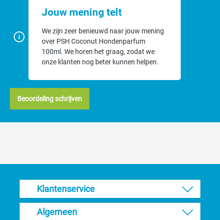
Gebruik
Jouw mening telt
We zijn zeer benieuwd naar jouw mening
Gebruiksaanwijzing: Direct op de vacht aanbrengen. Niet
over PSH Coconut Hondenparfum
uitspoelen. Voor ideale werking; gebruik in combinatie met
PSH
100ml. We horen het graag, zodat we
Hard Coconut Shampoo
.
onze klanten nog beter kunnen helpen.
Waarom PSH?
Vrij van parabenen, siliconen, kleurstoffen en Kathon (mild
Beoordeling schrijven
voor huid en vacht).
Natuurlijke geuren (lage allergenen) en geen dierlijke
ingrediënten.
Professioneel ontwikkeld en geschikt voor thuisgebruik én
trimsalon.
Tip: bij aanhoudende huidklachten of extreme jeuk: overleg met je
dierenarts.
Klantenservice
Algemeen