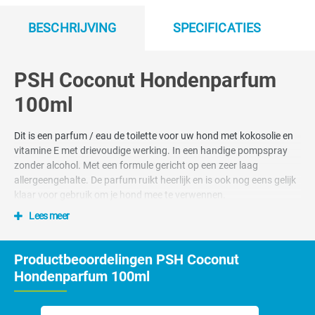
BESCHRIJVING
SPECIFICATIES
PSH Coconut Hondenparfum
100ml
Dit is een parfum / eau de toilette voor uw hond met kokosolie en
vitamine E met drievoudige werking. In een handige pompspray
zonder alcohol. Met een formule gericht op een zeer laag
allergeengehalte. De parfum ruikt heerlijk en is ook nog eens gelijk
klaar voor gebruik om je hond mee te verwennen.
Lees meer
Voordelen
Antioxidant
Productbeoordelingen PSH Coconut
Heerlijke kokosgeur
Hondenparfum 100ml
Zonbeschermer
Geschikt voor de gevoelige huid.