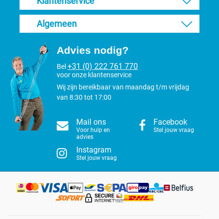
Klantenservice
Algemeen
Advies nodig?
+31 (0) 222 761 770
Bel
voor onze klantenservice
Wij zijn bereikbaar van maandag t/m vrijdag
van 8:30 tot 17:00
Mail ons
Facebook
Voor hulp en
Stel jouw vraag
advies
Instagram
Stel jouw vraag