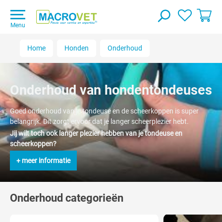
Menu
Home
Honden
Onderhoud
Onderhoud van hondentondeuses
Goed onderhoud van je tondeuse en de scheerkoppen is super
belangrijk. Dit zorgt ervoor dat je langer scheerplezier hebt.
Jij wilt toch ook langer plezier hebben van je tondeuse en
scheerkoppen?
+ meer informatie
Onderhoud categorieën